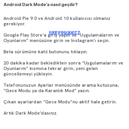
Android Dark Mode’a nasıl geçilir?
Android Pie 9.0 ve Android 10 kullanıcısı olmanız
gerekiyor.
NXT PROJECT
PRV PROJECT
Google Play Store’a giriş yapın ve “Uygulamalarım ve
Oyunlarım” menüsüne girin ve Instagram’ı seçin.
Beta sürümüne katıl butonunu tıklayın.
20 dakika kadar bekledikten sonra “Uygulamalarım ve
Oyunlarım” kısmına tekrar girin, yeni gelen
güncellemeyi yükleyin.
Telefonunuzun Ayarlar menüsünde arama kutusuna,
“Gece Modu ya da Karanlık Mod” yazın.
Çıkan ayarlardan “Gece Modu”nu aktif hale getirin.
Artık Dark Mode’dasınız.