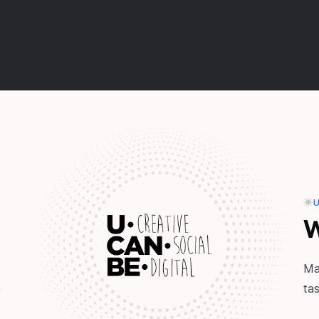
U
ı
W
Mar
tas
e