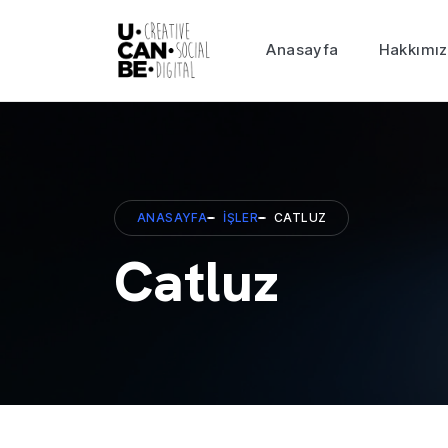
Anasayfa
Hakkımı
ANASAYFA
İŞLER
CATLUZ
Catluz