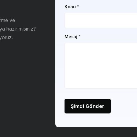
Konu
*
irme ve
ya hazır mısınız?
Mesaj
*
yoruz.
Şimdi Gönder