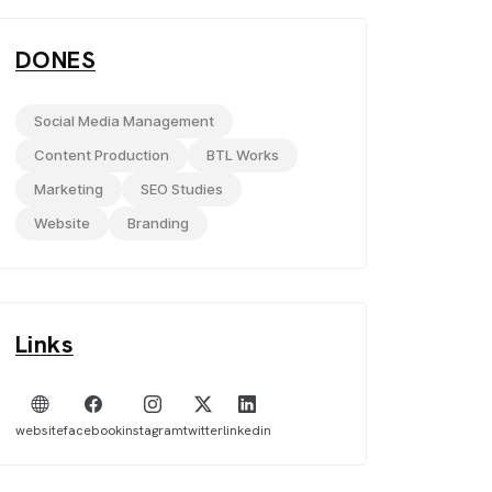
DONES
Social Media Management
Content Production
BTL Works
Marketing
SEO Studies
Website
Branding
Links
website
facebook
instagram
twitter
linkedin