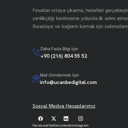
Fırsatları ortaya çıkarma, hedefleri gerçekleşt
yenilikçiliği benimseme yolunda ilk adımı atma
Buradayız ve bağlantı kurmak için sabırsızlanı
Daha Fazla Bilgi İçin
+90 (216) 804 55 52
Mail Göndermek İçin
info@ucanbedigital.com
Sosyal Medya Hesaplarımız
Facebook
Twitter
Linkedin
Instagram