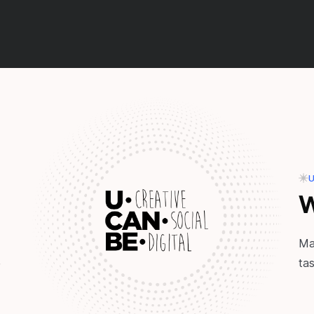
U
ı
W
Mar
tas
e