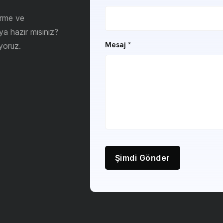
irme ve
ya hazır mısınız?
Mesaj
*
yoruz.
Şimdi Gönder